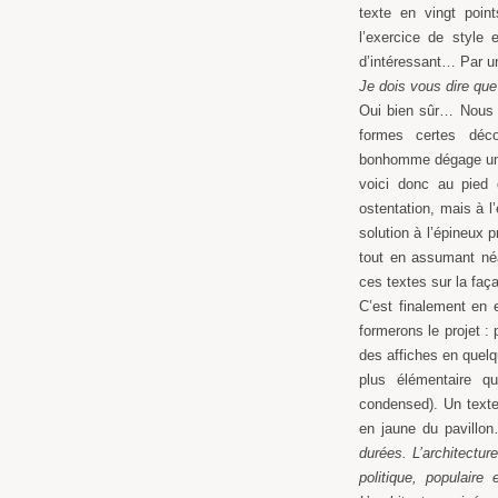
texte en vingt point
l’exercice de style 
d’intéressant… Par u
Je dois vous dire que
Oui bien sûr… Nous 
formes certes déco
bonhomme dégage un t
voici donc au pied 
ostentation, mais à l
solution à l’épineux 
tout en assumant néa
ces textes sur la faç
C’est finalement en 
formerons le projet :
des affiches en quel
plus élémentaire qu
condensed). Un texte 
en jaune du pavill
durées. L’architecture
politique, populaire 