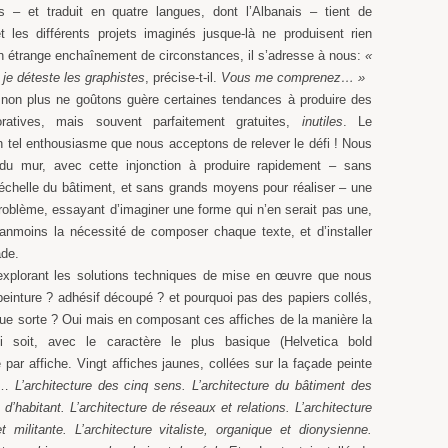
s – et traduit en quatre langues, dont l’Albanais – tient de
et les différents projets imaginés jusque-là ne produisent rien
n étrange enchaînement de circonstances, il s’adresse à nous:
«
 je déteste les graphistes
, précise-t-il.
Vous me comprenez… »
non plus ne goûtons guère certaines tendances à produire des
ratives, mais souvent parfaitement gratuites,
inutiles
. Le
el enthousiasme que nous acceptons de relever le défi ! Nous
du mur, avec cette injonction à produire rapidement – sans
’échelle du bâtiment, et sans grands moyens pour réaliser – une
problème, essayant d’imaginer une forme qui n’en serait pas une,
nmoins la nécessité de composer chaque texte, et d’installer
ade.
explorant les solutions techniques de mise en œuvre que nous
 peinture ? adhésif découpé ? et pourquoi pas des papiers collés,
que sorte ? Oui mais en composant ces affiches de la manière la
i soit, avec le caractère le plus basique (Helvetica bold
par affiche. Vingt affiches jaunes, collées sur la façade peinte
on…
L’architecture des cinq sens. L’architecture du bâtiment des
 d’habitant. L’architecture de réseaux et relations. L’architecture
et militante. L’architecture vitaliste, organique et dionysienne.