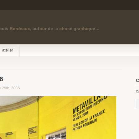
puis Bordeaux, autour de la chose graphique…
atelier
6
C
 29th, 2006
Ca