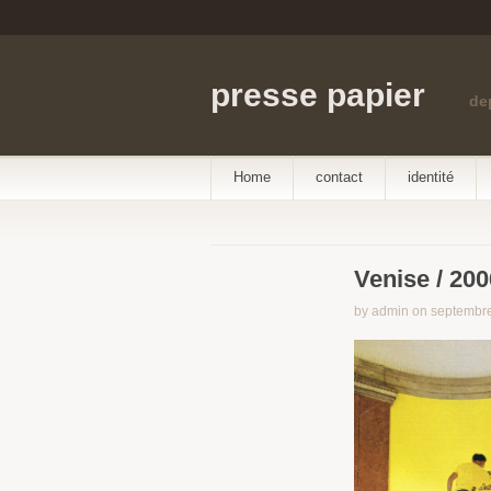
presse papier
de
Home
contact
identité
Venise / 200
by admin on septembre