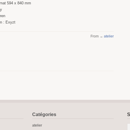
ormat 594 x 840 mm
ay
uren
n : Exyzt
From →
atelier
Catégories
S
atelier