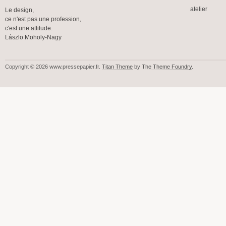
atelier
Le design,
ce n'est pas une profession,
c'est une attitude.
Lászlo Moholy-Nagy
Copyright © 2026 www.pressepapier.fr.
Titan Theme
by
The Theme Foundry
.