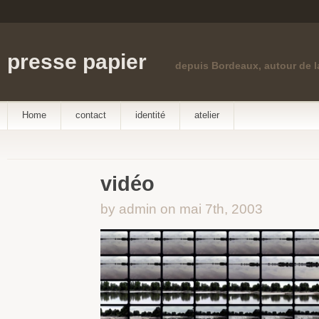
presse papier
depuis Bordeaux, autour de 
Home
contact
identité
atelier
vidéo
by admin on mai 7th, 2003